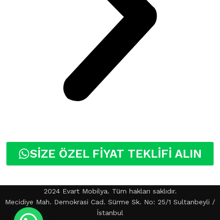
SİZE ÖZEL FİYAT TEKLİFİ ALIN
2024 Evart Mobilya. Tüm hakları saklıdır.
Mecidiye Mah. Demokrasi Cad. Sürme Sk. No: 25/1 Sultanbeyli /
İstanbul