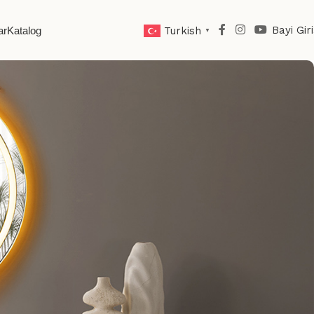
Bayi Giri
ar
Katalog
Turkish
▼