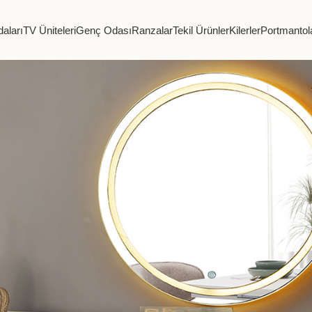
aları
TV Üniteleri
Genç Odası
Ranzalar
Tekil Ürünler
Kilerler
Portmantol