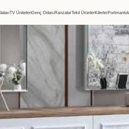
aları
TV Üniteleri
Genç Odası
Ranzalar
Tekil Ürünler
Kilerler
Portmantol