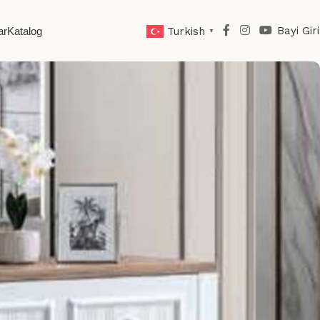
Bayi Giri
ar
Katalog
Turkish
▼