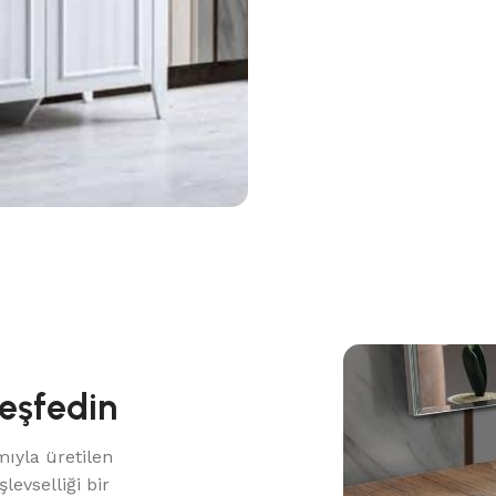
Keşfedin
mıyla üretilen
levselliği bir