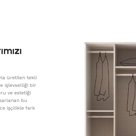
rımızı
n
la üretilen tekli
 işlevselliği bir
oru ve estetiği
sarlanan bu
e işçilikle fark