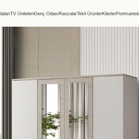
aları
TV Üniteleri
Genç Odası
Ranzalar
Tekil Ürünler
Kilerler
Portmantol