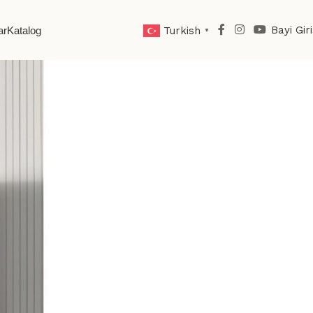
Bayi Giri
ar
Katalog
Turkish
▼