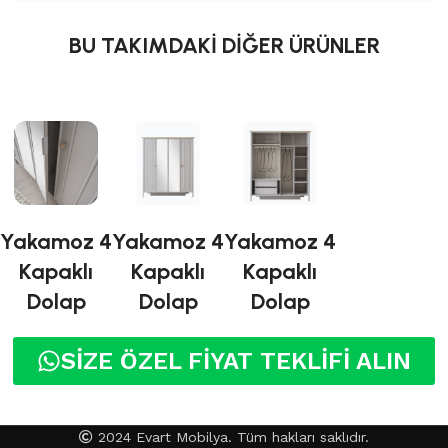
BU TAKIMDAKİ DİĞER ÜRÜNLER
Yakamoz 4
Yakamoz 4
Yakamoz 4
Kapaklı
Kapaklı
Kapaklı
Dolap
Dolap
Dolap
SİZE ÖZEL FİYAT TEKLİFİ ALIN
2024 Evart Mobilya. Tüm hakları saklıdır.