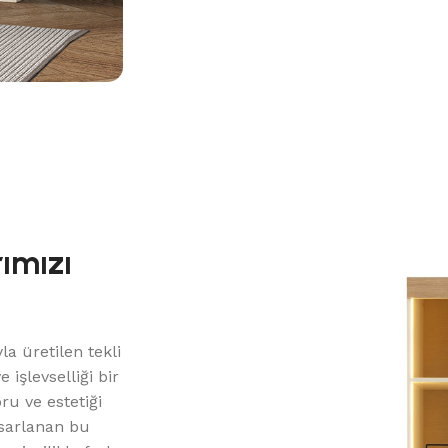
rımızı
n
la üretilen tekli
 işlevselliği bir
oru ve estetiği
sarlanan bu