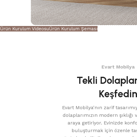
Ürün Kurulum Videosu
Ürün Kurulum Şeması
Evart Mobilya
Tekli Dolapla
Keşfedi
Evart Mobilya'nın zarif tasarımıy
dolaplarımızın modern şıklığı ve
araya getiriyor. Evinizde konf
buluşturmak için özenle ta