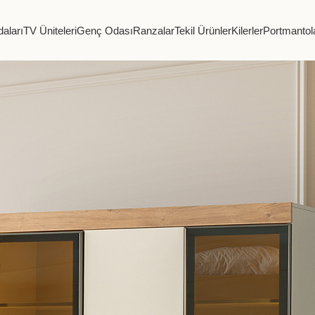
aları
TV Üniteleri
Genç Odası
Ranzalar
Tekil Ürünler
Kilerler
Portmantol