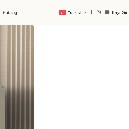
Bayi Giri
ar
Katalog
Turkish
▼