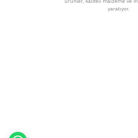
ürünler, kaliteli malzeme ve inc
yaratıyor.