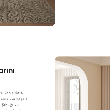
rını
n
sı takımları,
 yapısıyla yaşam
 Şıklığı ve