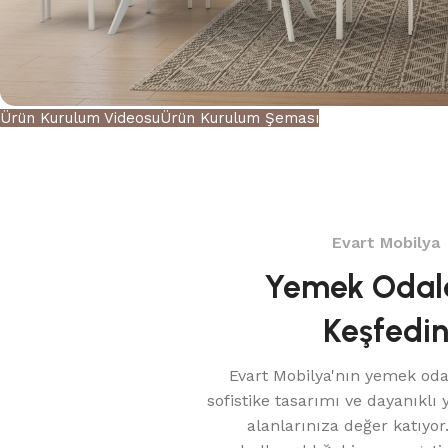
Ürün Kurulum Videosu
Ürün Kurulum Şeması
Evart Mobilya
Yemek Odala
Keşfedi
Evart Mobilya'nın yemek oda
sofistike tasarımı ve dayanıklı
alanlarınıza değer katıyor.