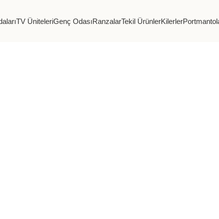
aları
TV Üniteleri
Genç Odası
Ranzalar
Tekil Ürünler
Kilerler
Portmantol