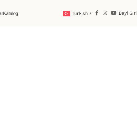
Bayi Giri
ar
Katalog
Turkish
▼