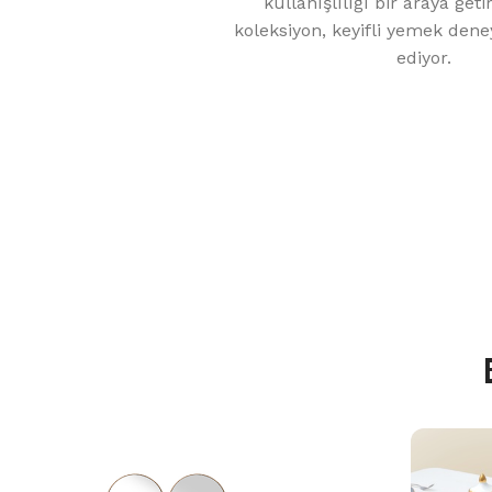
kullanışlılığı bir araya get
koleksiyon, keyifli yemek dene
ediyor.